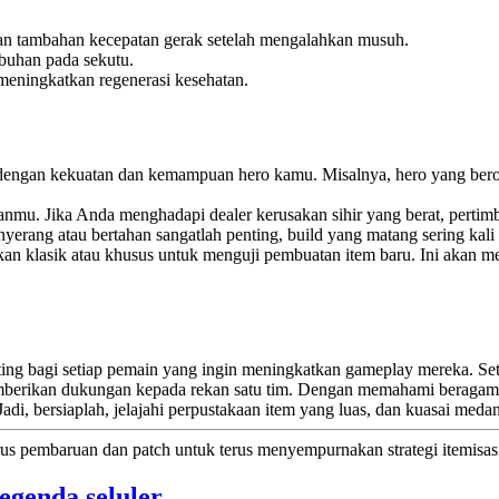
n tambahan kecepatan gerak setelah mengalahkan musuh.
buhan pada sekutu.
ningkatkan regenerasi kesehatan.
 dengan kekuatan dan kemampuan hero kamu. Misalnya, hero yang bero
anmu. Jika Anda menghadapi dealer kerusakan sihir yang berat, perti
rang atau bertahan sangatlah penting, build yang matang sering kali
n klasik atau khusus untuk menguji pembuatan item baru. Ini akan
ng bagi setiap pemain yang ingin meningkatkan gameplay mereka. Setia
erikan dukungan kepada rekan satu tim. Dengan memahami beragam it
, bersiaplah, jelajahi perpustakaan item yang luas, dan kuasai meda
terus pembaruan dan patch untuk terus menyempurnakan strategi itemisa
legenda seluler