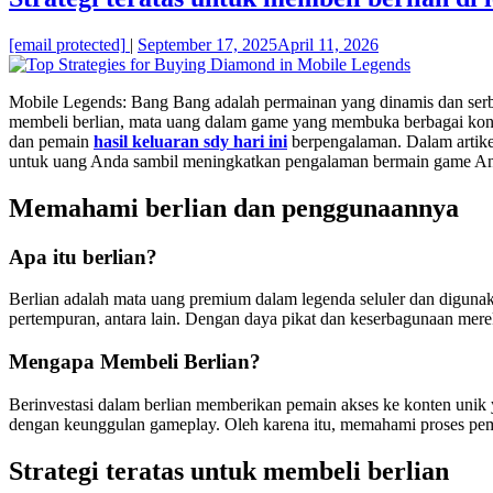
[email protected]
|
September 17, 2025
April 11, 2026
Mobile Legends: Bang Bang adalah permainan yang dinamis dan serba c
membeli berlian, mata uang dalam game yang membuka berbagai konte
dan pemain
hasil keluaran sdy hari ini
berpengalaman. Dalam artikel
untuk uang Anda sambil meningkatkan pengalaman bermain game A
Memahami berlian dan penggunaannya
Apa itu berlian?
Berlian adalah mata uang premium dalam legenda seluler dan digun
pertempuran, antara lain. Dengan daya pikat dan keserbagunaan mer
Mengapa Membeli Berlian?
Berinvestasi dalam berlian memberikan pemain akses ke konten unik y
dengan keunggulan gameplay. Oleh karena itu, memahami proses pem
Strategi teratas untuk membeli berlian