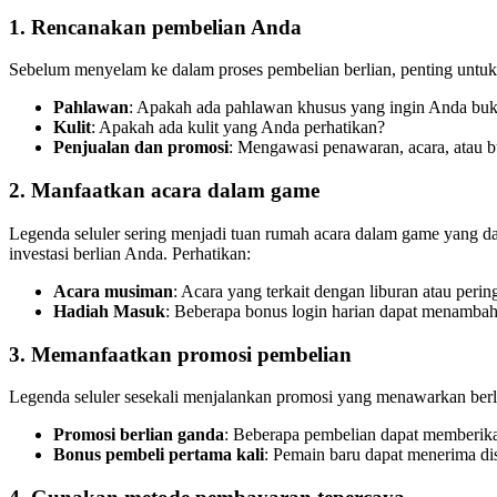
1. Rencanakan pembelian Anda
Sebelum menyelam ke dalam proses pembelian berlian, penting untu
Pahlawan
: Apakah ada pahlawan khusus yang ingin Anda bu
Kulit
: Apakah ada kulit yang Anda perhatikan?
Penjualan dan promosi
: Mengawasi penawaran, acara, atau b
2. Manfaatkan acara dalam game
Legenda seluler sering menjadi tuan rumah acara dalam game yang dapa
investasi berlian Anda. Perhatikan:
Acara musiman
: Acara yang terkait dengan liburan atau peri
Hadiah Masuk
: Beberapa bonus login harian dapat menambah 
3. Memanfaatkan promosi pembelian
Legenda seluler sesekali menjalankan promosi yang menawarkan berli
Promosi berlian ganda
: Beberapa pembelian dapat memberikan 
Bonus pembeli pertama kali
: Pemain baru dapat menerima di